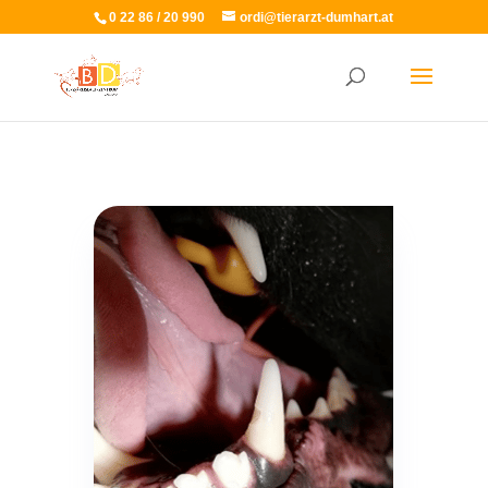
0 22 86 / 20 990
ordi@tierarzt-dumhart.at